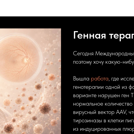
Пастырь офтальмоинноваций
Генная тера
Сегодня Международный
поэтому хочу какую-ниб
Вышла
работа
, где исс
генотерапии одной из ф
варианте нарушен ген T
нормальное количество
вирусный вектор AAV, ч
тирозиназы в клетки пиг
из индуцированных плюр