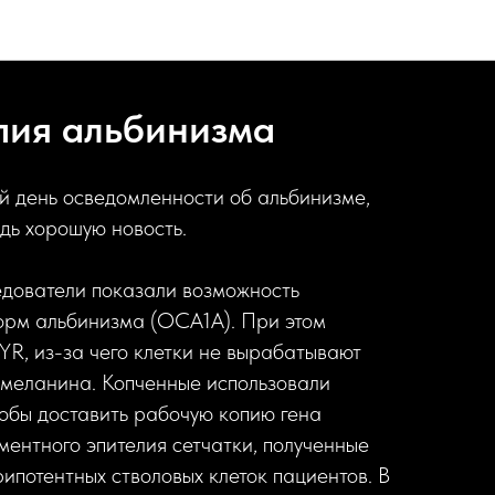
пия альбинизма
 день осведомленности об альбинизме,
удь хорошую новость.
ледователи показали возможность
орм альбинизма (OCA1A). При этом
YR, из-за чего клетки не вырабатывают
 меланина. Копченные использовали
тобы доставить рабочую копию гена
ментного эпителия сетчатки, полученные
ипотентных стволовых клеток пациентов. В