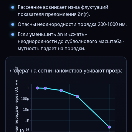
Рассеяние возникает из-за флуктуаций
показателя преломления δn(r).
Опасны неоднородности порядка 200-1000 нм.
Если уменьшить Δn и «сжать»
неоднородности до субволнового масштаба -
мутность падает на порядки.
Когерентная передача через 0.5 мм, T_coh
чему ‘озёра’ на сотни нанометров убивают прозрачно
1
100μ
10n
1p
−16
10